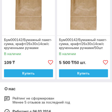
прочность и жесткость, повышается устойчивость
к повреждениям. Хорошо подойдет под упаковку пищевых
продуктов — отличная воздухопроницаемость позволяет
продукции, упакованной в крафт, «дышать».
Бумажные пакеты защищают, дополняют и украшают товар,
а также делают бренд узнаваемым. Часто потребители
хранят их и используют снова.
Бум000142/Бумажный пакет-
Бум000142/Бумажный пакет-
сумка, крафт/26х30х14см/с
сумка, крафт/26х30х14см/с
крученными ручками
крученными ручками/50шт
В наличии
В наличии
109
5 500
₸
₸/50 шт.
Купить
Купить
Также, представляем Вашему вниманию большой
ассортимент товаров нашего интернет-магазина.
О нас
Спасибо за внимание!
Рейтинг не сформирован
Менее 5 отзывов за последний год
Работает с 04.03.2014