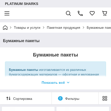
PLATINUM SHARKS
Товары и услуги
Пакетная продукция
Бумажные пак
Бумажные пакеты
Бумажные пакеты
Бумажные пакеты
изготавливаются из различных
бумагосодержащих материалов — офсетная и мелованная
бумага, крафт-бумага, картон, а также из дизайнерской
Показать всё
бумаги или дизайнерских картонов, как правило —
тонированных в массе.
Сортировка
0
Фильтры
Виды бумажных пакетов
: