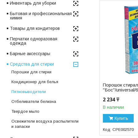
Инвентарь для уборки
Бытовая и профессиональная
химия
Товары для кондитеров
Перчатки одноразовая
одежда
Барные аксессуары
Средства для стирки
Порошки для стирки
Кондиционер для белья
Порошок стира
"Бос"/universal
Пятновыводители
2 234 ₸
Отбеливатели белизна
В наличии
Твердое мыло
Купить
Освежители воздуха распылители
и запаски
СРЕ002570