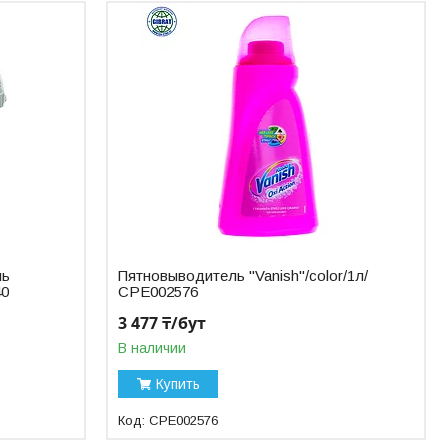
ль
Пятновыводитель "Vanish"/color/1л/
40
СРЕ002576
3 477 ₸/бут
В наличии
Купить
СРЕ002576