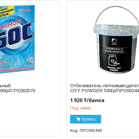
льный
Отбеливатель-пятновыводите
/600гр/СРЕ002570
OXY POWDER 500гр/ПРО0024
1 920 ₸/банка
Под заказ
Купить
ПРО002440