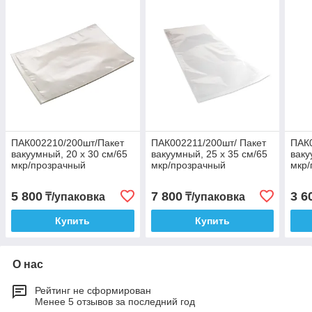
ПАК002210/200шт/Пакет
ПАК002211/200шт/ Пакет
ПАК
вакуумный, 20 х 30 см/65
вакуумный, 25 х 35 см/65
ваку
мкр/прозрачный
мкр/прозрачный
мкр/
5 800
7 800
3 6
₸/упаковка
₸/упаковка
Купить
Купить
О нас
Рейтинг не сформирован
Менее 5 отзывов за последний год