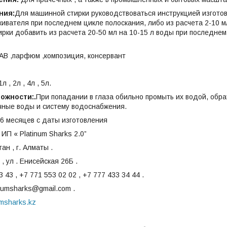
ния:
Для машинной стирки руководствоваться инструкцией изгото
ивателя при последнем цикле полоскания, либо из расчета 2-10 мл
ирки добавить из расчета 20-50 мл на 10-15 л воды при последнем 
АВ ,парфюм ,композиция, консервант
л , 2л , 4л , 5л.
ожности:.
При попадании в глаза обильно промыть их водой, обра
чные воды и систему водоснабжения.
6 месяцев с даты изготовления
ИП « Platinum Sharks 2.0”
ан , г. Алматы .
, ул . Енисейская 26Б .
 43 , +7 771 553 02 02 , +7 777 433 34 44 .
inumsharks@gmail.com .
umsharks.kz