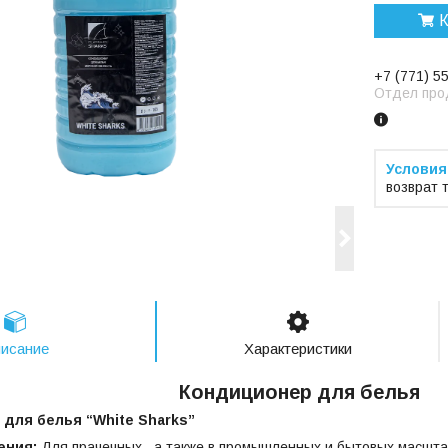
К
+7 (771) 5
Отдел про
возврат 
исание
Характеристики
Кондиционер для белья
для белья “White Sharks”
ения:
Для прачечных , а также в промышленных и бытовых масшта