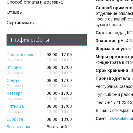
Способ оплаты и доставка
Способ примене
Отзывы
отделение ополаск
после основной ст
Сертификаты
сухого белья.
Состав:
вода , КП
График работы
Значение рH:
4,5.
Форма выпуска:
1
Понедельник
08:00
17:00
Меры предостор
13:00
14:00
концентрата в сто
Вторник
08:00
17:00
Срок хранения :
3
13:00
14:00
Производитель :
Среда
08:00
17:00
13:00
14:00
Республика Казахст
Четверг
08:00
17:00
Турксибский район 
13:00
14:00
Teл
:
+7 771 233 33
Пятница
08:00
17:00
E-mail :
office.plat
13:00
14:00
Сайт :
www.platin
Суббота
08:00
13:00
Воскресенье
Выходной