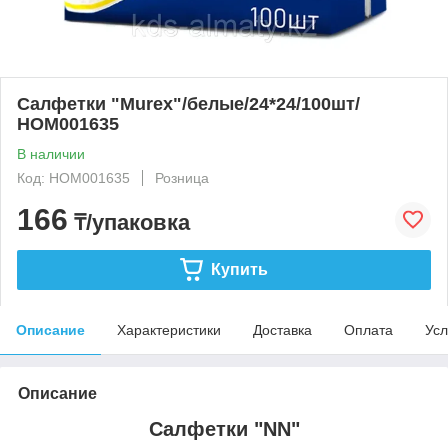
Салфетки "Murex"/белые/24*24/100шт/
НОМ001635
В наличии
Код: НОМ001635
Розница
166
₸/упаковка
Купить
Описание
Характеристики
Доставка
Оплата
Усл
Описание
Салфетки "NN"