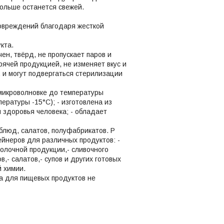
дольше останется свежей.
повреждений благодаря жесткой
кта.
ен, твёрд, не пропускает паров и
орячей продукцией, не изменяет вкус и
 и могут подвергаться стерилизации
в микроволновке до температуры
ературы -15°С); - изготовлена из
 здоровья человека; - обладает
 блюд, салатов, полуфабрикатов. Р
ейнеров для различных продуктов: -
омолочной продукции,- сливочного
,- салатов,- супов и других готовых
ой химии.
а для пищевых продуктов не