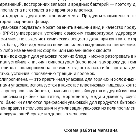
грязнений, посторонних запахов и вредных бактерий — поэтому 
ипропилена изготовлена из прочного пластика.
вить друг на друга для экономии места. Продукты защищены от 
оторая сохраняет форму.
 упаковке покупатель может оценить внешний вид и качество проду
 (PP-5) универсален: устойчив к высоким температурам, ударопроч
ески чист, не выделяет химических веществ даже при контакте с г
ных блюд. Все изделия из полипропилена выдерживают кипячение,
го-либо изменения их формы или механических свойств.
тва
:- подходит для упаковки горячих блюд; - можно разогревать 
риал устойчив к низким температурам (переносит заморозку до темп
териала - полипропилена, не имеет едкого запаха и безвредна для
стью, устойчив к появлению трещин и поломок.
полипропилена — это практичная упаковка для горячих и холодных
нами упаковка используется в качестве пластиковых пищевых конт
- пресервов, - майонеза, - мягких сыров,- йогуртов и другой кисл
,- мясных и рыбных паштетов,- мороженого,- меда и джемов,- соусов
го, баночки являются прекрасной упаковкой для продуктов бытов
ии правил использования и утилизации упаковка из полипропилен
а окружающей среде и здоровью человека.
Схема работы магазина