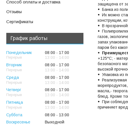
Способ оплаты и доставка
защищена от за
Банка из пол
Отзывы
Их можно ста
конструкции, к
Сертификаты
В прозрачной
Полипропилен
газов, экологич
График работы
запах упакован
паром без како
Понедельник
08:00
17:00
Преимущес
13:00
14:00
+125°С; - мате
безопасного ма
Вторник
08:00
17:00
высокой прочно
13:00
14:00
Упаковка из 
Среда
08:00
17:00
Реализуемая 
13:00
14:00
морепродуктов, 
Четверг
08:00
17:00
масла,- творога
13:00
14:00
блюд. Кроме то
При соблюден
Пятница
08:00
17:00
причиняет вред
13:00
14:00
Суббота
08:00
13:00
Воскресенье
Выходной