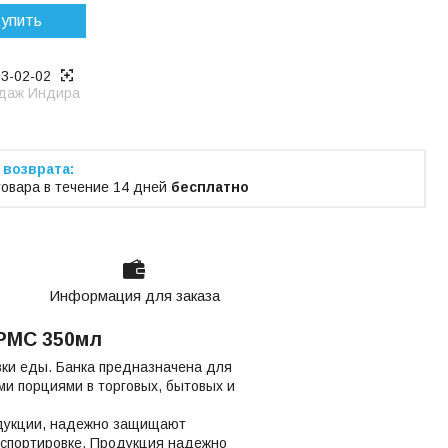
упить
53-02-02
даж Индира
товара в течение 14 дней
бесплатно
Информация для заказа
ПРМС 350мл
вки еды. Банка предназначена для
ми порциями в торговых, бытовых и
одукции, надежно защищают
нспортировке. Продукция надежно