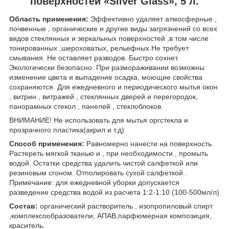
поверхностей «Silver Glass», 5 л.
Область применения:
Эффективно удаляет атмосферные ,
почвенные , органические и другие виды загрязнений со всех
видов стеклянных и зеркальных поверхностей ,в том числе
тонированных ,шероховатых, рельефных.Не требует
смывания. Не оставляет разводов. Быстро сохнет.
Экологически безопасно. При размораживании возможны
изменение цвета и выпадение осадка, моющие свойства
сохраняются. Для ежедневного и периодического мытья окон
, витрин , витражей , стеклянных дверей и перегородок,
панорамных стекол , панелей , стеклоблоков.
ВНИМАНИЕ! Не использовать для мытья оргстекла и
прозрачного пластика(акрил и т.д)
Способ применения:
Равномерно нанести на поверхность.
Растереть мягкой тканью и , при необходимости , промыть
водой. Остатки средства удалить чистой салфеткой или
резиновым сгоном. Отполировать сухой салфеткой .
Примечание: для ежедневной уборки допускается
разведение средства водой из расчета 1:2-1:10 (100-500мл/л)
Состав:
органический растворитель , изопропиловый спирт
,комплексообразователи, АПАВ,парфюмерная композиция,
краситель.