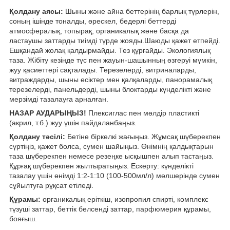
Қолдану аясы:
Шыны және айна беттерінің барлық түрлерін,
соның ішінде тоналды, өрескел, бедерлі беттерді
атмосфералық, топырақ, органикалық және басқа да
ластаушы заттарды тиімді түрде жояды.Шаюды қажет етпейді.
Ешқандай жолақ қалдырмайды. Тез құрғайды. Экологиялық
таза. Жібіту кезінде түс пен жауын-шашынның өзгеруі мүмкін,
жуу қасиеттері сақталады. Терезелерді, витриналарды,
витраждарды, шыны есіктер мен қалқаларды, панорамалық
терезелерді, панельдерді, шыны блоктарды күнделікті және
мерзімді тазалауға арналған.
НАЗАР АУДАРЫҢЫЗ!
Плексиглас пен мөлдір пластикті
(акрил, т.б.) жуу үшін пайдаланбаңыз.
Қолдану тәсілі:
Бетіне біркелкі жағыңыз. Жұмсақ шүберекпен
сүртіңіз, қажет болса, сумен шайыңыз. Өнімнің қалдықтарын
таза шүберекпен немесе резеңке ысқышпен алып тастаңыз.
Құрғақ шүберекпен жылтыратыңыз. Ескерту: күнделікті
тазалау үшін өнімді 1:2-1:10 (100-500мл/л) мөлшерінде сумен
сұйылтуға рұқсат етіледі.
Құрамы:
органикалық еріткіш, изопропил спирті, комплекс
түзуші заттар, беттік белсенді заттар, парфюмерия құрамы,
бояғыш.