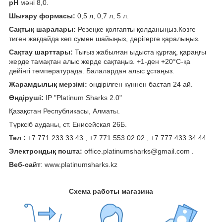
рН
мәні 8,0.
Шығару формасы:
0,5 л, 0,7 л, 5 л.
Сақтық шаралары:
Резеңке қолғапты қолданыңыз.Көзге
тиген жағдайда көп сумен шайыңыз, дәрігерге қаралыңыз.
Сақтау шарттары:
Тығыз жабылған ыдыста құрғақ, қараңғы
жерде тамақтан алыс жерде сақтаңыз. +1-ден +20°С-қа
дейінгі температурада. Балалардан алыс ұстаңыз.
Жарамдылық мерзімі:
өндірілген күннен бастап 24 ай.
Өндіруші:
IP "Platinum Sharks 2.0"
Қазақстан Республикасы, Алматы.
Түрксіб ауданы, ст. Енисейская 26Б.
Тел :
+7 771 233 33 43 , +7 771 553 02 02 , +7 777 433 34 44 .
Электрондық пошта:
office.platinumsharks@gmail.com .
Веб-сайт
: www.platinumsharks.kz
Схема работы магазина