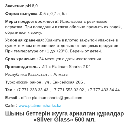
Значение pH
8,0.
Форма выпуска :
0,5 л,0,7 л, 5л.
Меры предосторожности:
Использовать резиновые
перчатки .При попадании в глаза обильно промыть их водой,
обратиться к врачу.
Условия хранения:
Хранить в плотно закрытой упаковке в
сухом темном помещении отдельно от пищевых продуктов.
При температуре от +1 до +20°C. Беречь от детей.
Срок хранения :
24 месяцев с даты изготовления .
Производитель :
ИП « Platinum Sharks 2.0”
Республика Казахстан , г. Алматы .
Турксибский район , ул . Енисейская 26Б .
Teл
:
+7 771 233 33 43 , +7 771 553 02 02 , +7 777 433 34 44 .
E-mail :
office.platinumsharks@gmail.com .
Сайт :
www.platinumsharks.kz
Шыны беттерін жууға арналған құралдар
«Silver Glass» 500 мл.