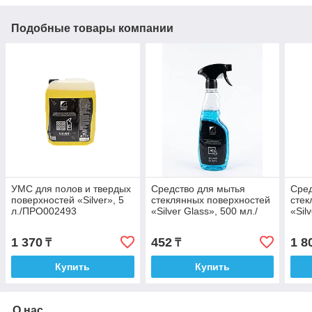
Подобные товары компании
УМС для полов и твердых
Средство для мытья
Сред
поверхностей «Silver», 5
стеклянных поверхностей
стек
л./ПРО002493
«Silver Glass», 500 мл./
«Silv
ПРО002483
ПРО
1 370
452
1 8
₸
₸
Купить
Купить
О нас