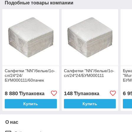
Подобные товары компании
Салфетки "NN"/белые/1о-
Салфетки "NN"/белые/1о-
Бума
сл/24*24/
сл/24*24/БУМ000111
"Mur
БУМ000111/60пачек
БУМ
8 880
148
6 9
₸/упаковка
₸/упаковка
Купить
Купить
О нас