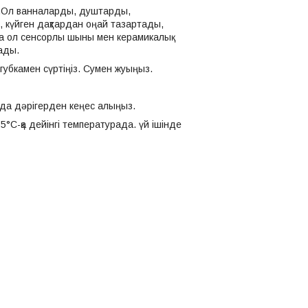
ы.Ол ванналарды, душтарды,
 күйген дақтардан оңай тазартады,
да ол сенсорлы шыны мен керамикалық
ады.
 губкамен сүртіңіз. Сумен жуыңыз.
да дәрігерден кеңес алыңыз.
 25°С-қа дейінгі температурада. үй ішінде