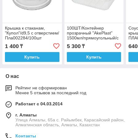
Крышка к стаканам,
100ШТ/Контейнер
Соус
"Купол"/d9,5 с отверстием/
прозрачный "AkePlast"
крыш
Пла002284/100шт
1500мл/прямоугольный/с
ПЛА
крышкой/Пла002253/
1 400
5 300
640
₸
₸
ПЛА002283
Купить
Купить
О нас
Рейтинг не сформирован
Менее 5 отзывов за последний год
Работает с 04.03.2014
г. Алматы
Улица Алмалы, 65а ​с. Райымбек, Карасайский район,
Алматинская область, Алматы, Казахстан
Контакты