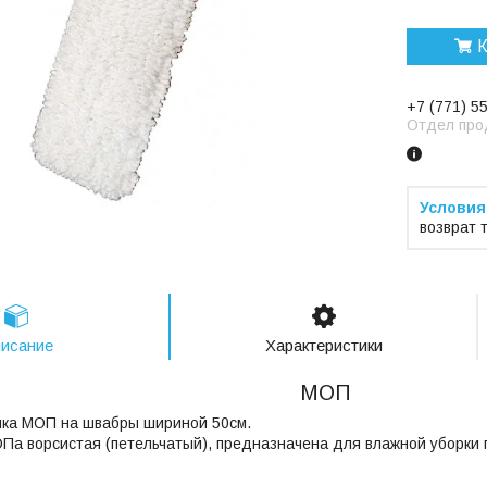
К
+7 (771) 5
Отдел про
возврат 
исание
Характеристики
МОП
пка МОП на швабры шириной 50см.
Па ворсистая (петельчатый), предназначена для влажной уборк