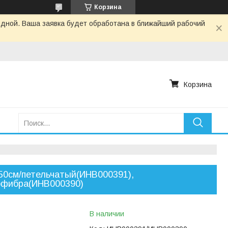
Корзина
одной. Ваша заявка будет обработана в ближайший рабочий
Корзина
0см/петельчатый(ИНВ000391),
офибра(ИНВ000390)
В наличии