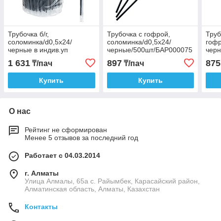
Трубочка б/г,
Трубочка с гофрой,
Труб
соломинка/d0,5x24/
соломинка/d0,5x24/
гофр
черные в индив.уп
черные/500шт/БАР000075
чер
полиэтилен/500шт/
1 631
897
875
₸/пач
₸/пач
БАР000059
Купить
Купить
О нас
Рейтинг не сформирован
Менее 5 отзывов за последний год
Работает с 04.03.2014
г. Алматы
Улица Алмалы, 65а ​с. Райымбек, Карасайский район,
Алматинская область, Алматы, Казахстан
Контакты