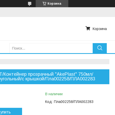
Корзина
Корзина
/Контейнер прозрачный "AkePlast" 750мл/
угольный/с крышкой/Пла002258/ПЛА002283
В наличии
Код:
Пла002258/ПЛА002283
упить