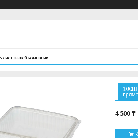
с-лист нашей компании
100ШТ
прямо
4 500 ₸
К